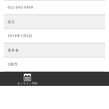
011-592-4959
設立
1974年7月5日
資本金
1億円
支配人
オンライン予約
真駒内カントリークラブ：
福井 博之
滝のカントリークラブ：